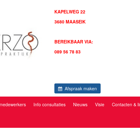
KAPELWEG 22
3680 MAASEIK
BEREIKBAAR VIA:
089 56 78 83
Afspraak maken
 medewerkers
Info consultaties
Nieuws
Visie
Contacten & l