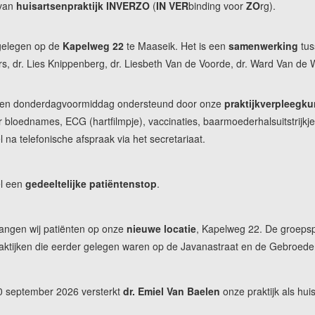
 van
huisartsenpraktijk INVERZO
(
IN
VER
binding voor
ZO
rg).
 gelegen op de
Kapelweg 22
te Maaseik. Het is een
samenwerking
tus
s, dr. Lies Knippenberg, dr. Liesbeth Van de Voorde, dr. Ward Van de 
 en donderdagvoormiddag ondersteund door onze
praktijkverpleegk
or bloednames, ECG (hartfilmpje), vaccinaties, baarmoederhalsuitstrijkj
 na telefonische afspraak via het secretariaat.
el een
gedeeltelijke patiëntenstop
.
angen wij patiënten op onze
nieuwe locatie
, Kapelweg 22. De groepspr
aktijken die eerder gelegen waren op de Javanastraat en de Gebroeders
30 september 2026 versterkt
dr. Emiel Van Baelen
onze praktijk als huis